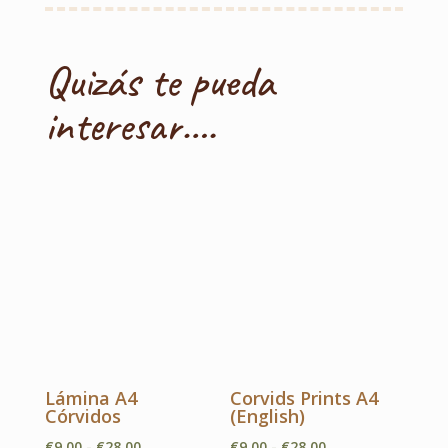
Quizás te pueda
interesar….
Lámina A4
Corvids Prints A4
Córvidos
(English)
Rango
Rango
€
9.00
-
€
28.00
€
9.00
-
€
28.00