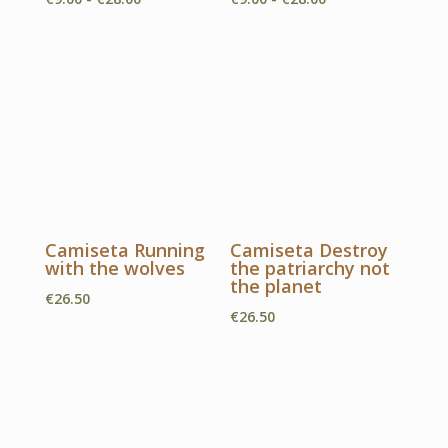
de
de
precios:
precios:
desde
desde
€9.00
€9.00
hasta
hasta
€28.00
€28.00
Camiseta Running
Camiseta Destroy
with the wolves
the patriarchy not
the planet
€
26.50
€
26.50