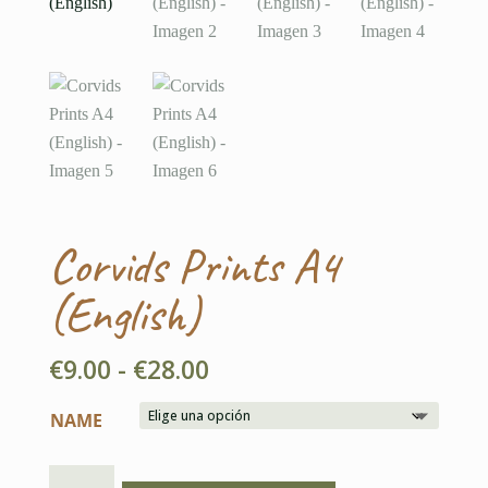
Corvids Prints A4
(English)
Rango
€
9.00
-
€
28.00
de
NAME
precios:
desde
CORVIDS
€9.00