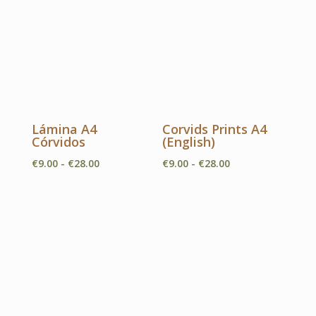
Lámina A4
Corvids Prints A4
Córvidos
(English)
Rango
Rango
€
9.00
-
€
28.00
€
9.00
-
€
28.00
de
de
precios:
precios:
desde
desde
€9.00
€9.00
hasta
hasta
€28.00
€28.00