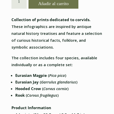
Añadir al carrito
PRINTS
hasta
A4
€28.00
(ENGLISH)
Collection of prints dedicated to corvids.
CANTIDAD
These infographics are inspired by antique
natural history treatises and feature a selection
of curious historical facts, folklore, and
symbolic associations.
The collection includes four species, available
individually or as a complete set:
Eurasian Magpie
(
Pica pica
)
Eurasian Jay
(
Garrulus glandarius
)
Hooded Crow
(
Corvus cornix
)
Rook
(
Corvus frugilegus
)
Product Information