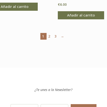
€
6.00
Añadir al carrito
Añadir al carrito
1
2
3
→
¿Te unes a la Newsletter?