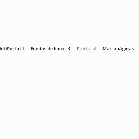
et/Portatil
Fundas de libro
Prints
Marcapáginas