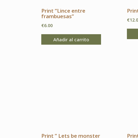
de
Print “Lince entre
Prin
producto
frambuesas”
€
12.
€
6.00
Añadir al carrito
Print ” Lets be monster
Prin