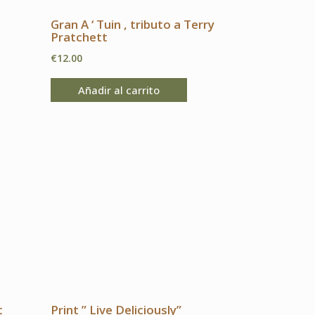
Gran A ‘ Tuin , tributo a Terry
Pratchett
€
12.00
Añadir al carrito
t
Print ” Live Deliciously”