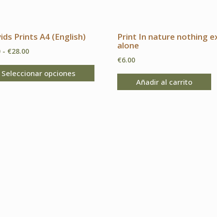
ids Prints A4 (English)
Print In nature nothing e
alone
Rango
0
-
€
28.00
€
6.00
de
Este
Seleccionar opciones
precios:
producto
Añadir al carrito
desde
tiene
€9.00
múltiples
hasta
variantes.
€28.00
Las
opciones
se
pueden
elegir
en
la
página