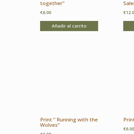
together”
Sal
€
6.00
€
12.
Añadir al carrito
Print ” Running with the
Prin
Wolves”
€
6.0