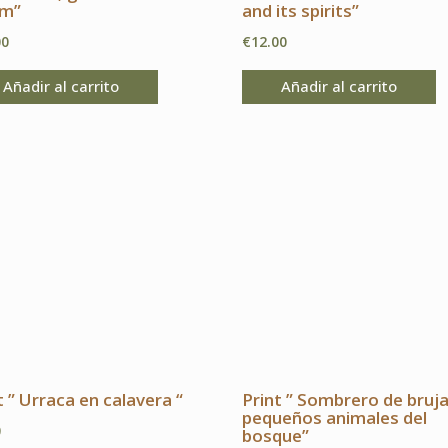
em”
and its spirits”
00
€
12.00
Añadir al carrito
Añadir al carrito
t ” Urraca en calavera “
Print ” Sombrero de bruja
pequeños animales del
0
bosque”