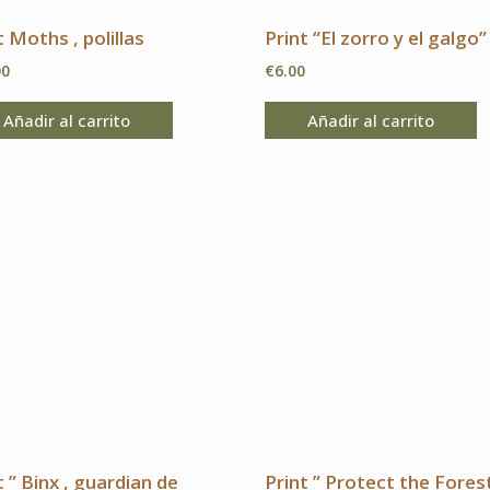
de
t Moths , polillas
Print “El zorro y el galgo”
producto
00
€
6.00
Añadir al carrito
Añadir al carrito
t ” Binx , guardian de
Print ” Protect the Fores