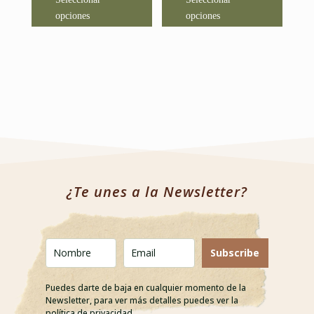
producto
produc
opciones
opciones
tiene
tiene
múltiples
múltipl
variantes.
variant
Las
Las
opciones
opcion
se
se
pueden
puede
elegir
elegir
en
en
la
la
¿Te unes a la Newsletter?
página
página
de
de
producto
produc
Subscribe
Puedes darte de baja en cualquier momento de la
Newsletter, para ver más detalles puedes ver la
política de privacidad