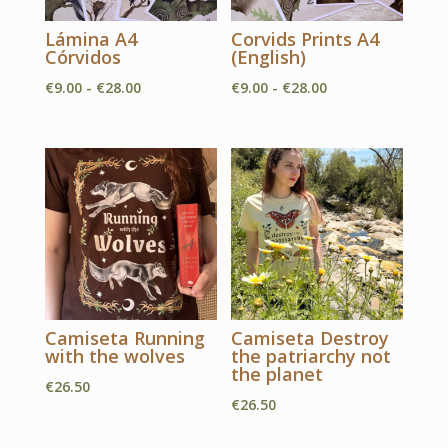
Lámina A4
Corvids Prints A4
Córvidos
(English)
Rango
Rango
€
9.00
-
€
28.00
€
9.00
-
€
28.00
de
de
precios:
precios:
desde
desde
€9.00
€9.00
hasta
hasta
€28.00
€28.00
Camiseta Running
Camiseta Destroy
with the wolves
the patriarchy not
the planet
€
26.50
€
26.50