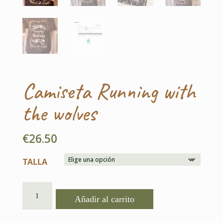
Camiseta Running with
the wolves
€
26.50
TALLA
CAMISETA
Añadir al carrito
RUNNING
WITH