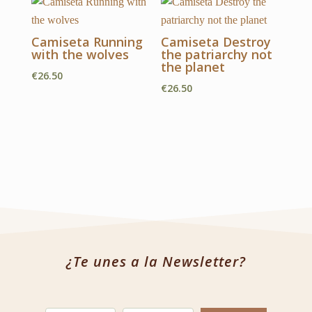
€9.00
desde
hasta
€9.00
Camiseta Running
Camiseta Destroy
€28.00
hasta
with the wolves
the patriarchy not
€28.00
the planet
€
26.50
€
26.50
¿Te unes a la Newsletter?