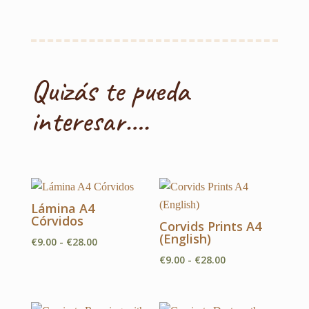
Quizás te pueda
interesar….
Lámina A4
Córvidos
Corvids Prints A4
(English)
Rango
€
9.00
-
€
28.00
de
Rango
€
9.00
-
€
28.00
precios:
de
desde
precios: