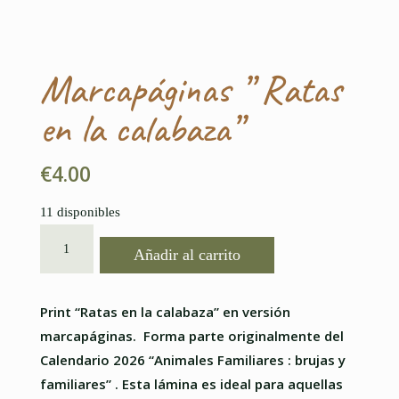
Marcapáginas ” Ratas
en la calabaza”
€
4.00
11 disponibles
MARCAPÁGINAS
Añadir al carrito
"
RATAS
EN
Print “Ratas en la calabaza” en versión
LA
marcapáginas. Forma parte originalmente del
CALABAZA"
Calendario 2026 “Animales Familiares : brujas y
CANTIDAD
familiares” . Esta lámina es ideal para aquellas