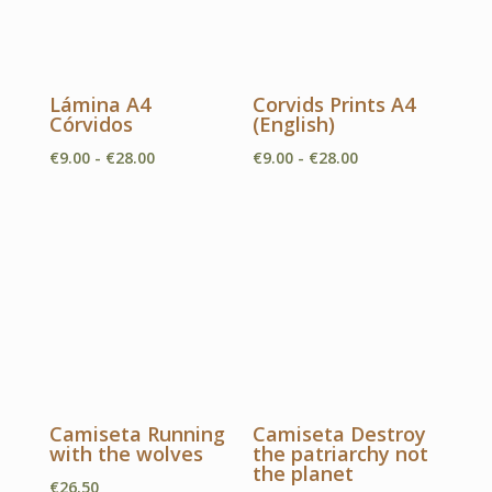
Lámina A4
Corvids Prints A4
Córvidos
(English)
Rango
Rango
€
9.00
-
€
28.00
€
9.00
-
€
28.00
de
de
precios:
precios:
desde
desde
€9.00
€9.00
hasta
hasta
€28.00
€28.00
Camiseta Running
Camiseta Destroy
with the wolves
the patriarchy not
the planet
€
26.50