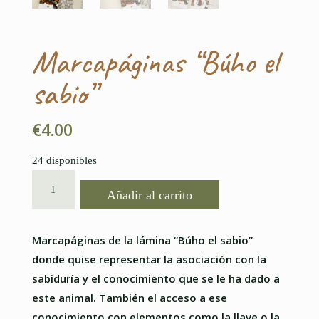
Marcapáginas “Búho el
sabio”
€
4.00
24 disponibles
MARCAPÁGINAS
Añadir al carrito
"BÚHO
EL
SABIO"
Marcapáginas de la lámina “Búho el sabio”
CANTIDAD
donde quise representar la asociación con la
sabiduría y el conocimiento que se le ha dado a
este animal. También el acceso a ese
conocimiento con elementos como la llave o la