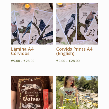
Lámina A4
Corvids Prints A4
Córvidos
(English)
Rango
Rango
€
9.00
-
€
28.00
€
9.00
-
€
28.00
de
de
precios:
precios:
desde
desde
€9.00
€9.00
hasta
hasta
€28.00
€28.00