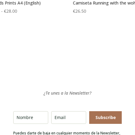
ds Prints A4 (English)
Camiseta Running with the wol
Rango
0
-
€
28.00
€
26.50
de
precios:
desde
€9.00
hasta
€28.00
¿Te unes a la Newsletter?
Subscribe
Puedes darte de baja en cualquier momento de la Newsletter,