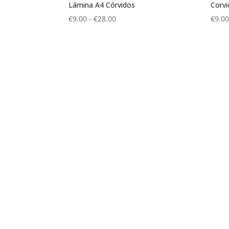
Lámina A4 Córvidos
Corvi
Rango
€
9.00
-
€
28.00
€
9.0
de
precios:
desde
€9.00
hasta
€28.00