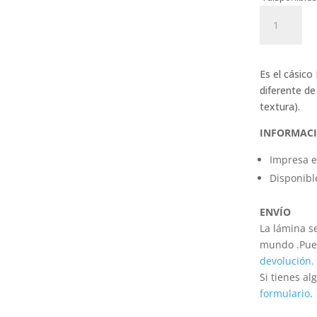
Print
"Gato
Calabaza"
cantidad
Es el cásico
diferente de
textura).
INFORMACI
Impresa e
Disponible
ENVÍO
La lámina s
mundo .
Pue
devolución.
Si tienes a
formulario
.