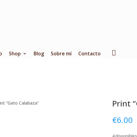
o
Shop
Blog
Sobre mí
Contacto
Print 
int “Gato Calabaza”
€
6.00
4 disponibles