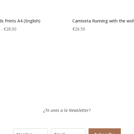
ds Prints A4 (English)
Camiseta Running with the wol
Rango
-
€
28.00
€
26.50
de
precios:
desde
€9.00
hasta
€28.00
¿Te unes a la Newsletter?