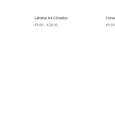
Lámina A4 Córvidos
Corvi
Rango
€
9.00
-
€
28.00
€
9.00
de
precios:
desde
€9.00
hasta
€28.00