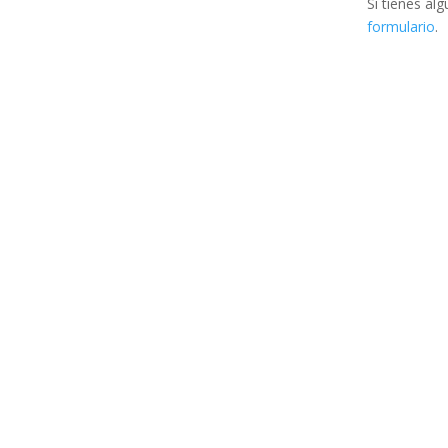
Si tienes a
formulario
.