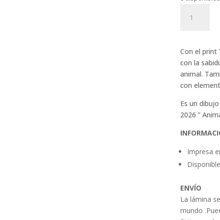
Print
"
Búho
el
Con el print
sabio"
con la sabid
cantidad
animal. Tam
con elemento
Es un dibujo
2026 ” Anima
INFORMACI
Impresa e
Disponible
ENVÍO
La lámina se
mundo .
Pued