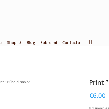
o
Shop
Blog
Sobre mí
Contacto
Print 
int ” Búho el sabio”
€
6.00
8 disponibles