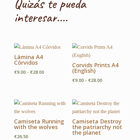
Quizás te pueda
interesar….
Lámina A4
Córvidos
Corvids Prints A4
(English)
Rango
€
9.00
-
€
28.00
de
Rango
€
9.00
-
€
28.00
precios:
de
desde
precios:
€9.00
desde
hasta
€9.00
Camiseta Running
Camiseta Destroy
€28.00
hasta
with the wolves
the patriarchy not
€28.00
the planet
€
26.50