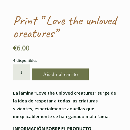
Print ” Love the unloved
creatures”
€
6.00
4 disponibles
PRINT
Añadir al carrito
"
LOVE
THE
La lámina “Love the unloved creatures” surge de
UNLOVED
la idea de respetar a todas las criaturas
CREATURES"
vivientes, especialmente aquellas que
CANTIDAD
inexplicablemente se han ganado mala fama.
INFORMACIÓN SOBRE EL PRODUCTO