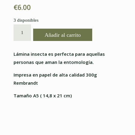
€
6.00
3 disponibles
LÁMINA
Añadir al carrito
INSECTA
A5
CANTIDAD
Lámina insecta es perfecta para aquellas
personas que aman la entomología.
Impresa en papel de alta calidad 300g
Rembrandt
Tamaño A5 ( 14,8 x 21 cm)