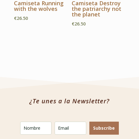
Camiseta Running
Camiseta Destroy
€28.00
hasta
with the wolves
the patriarchy not
€28.00
the planet
€
26.50
€
26.50
¿Te unes a la Newsletter?
Subscribe