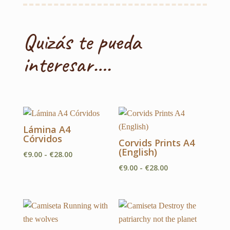
Quizás te pueda
interesar….
Lámina A4
Córvidos
Corvids Prints A4
(English)
Rango
€
9.00
-
€
28.00
de
Rango
€
9.00
-
€
28.00
precios:
de
desde
precios:
€9.00
desde
hasta
€9.00